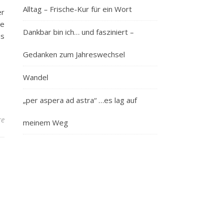
Alltag – Frische-Kur für ein Wort
er
ie
Dankbar bin ich… und fasziniert –
as
Gedanken zum Jahreswechsel
Wandel
„per aspera ad astra“ …es lag auf
re
meinem Weg