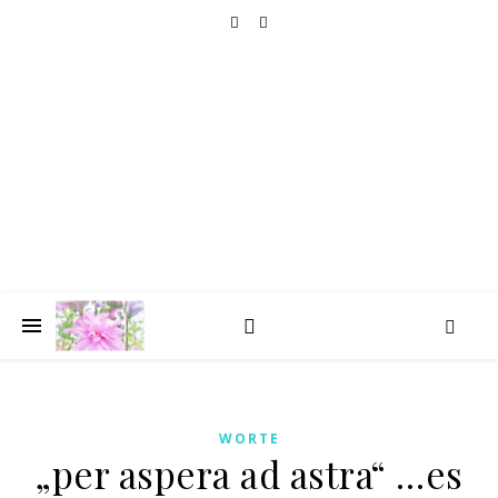
HOLIDAY GOLIGHTLY
TRAVELLING
seat by the window, please
WORTE
„per aspera ad astra“ …es