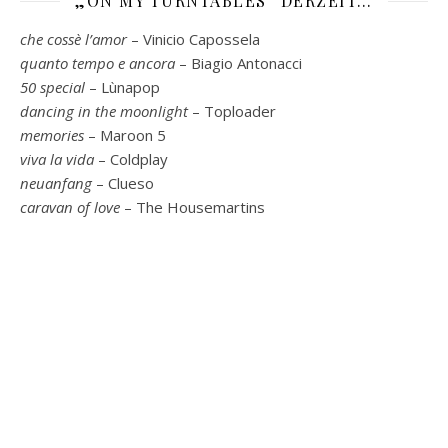
„ON MY TURNTABLES“ DERZEIT…
che cossè l’amor
– Vinicio Capossela
quanto tempo e ancora
– Biagio Antonacci
50 special
– Lùnapop
dancing in the moonlight
– Toploader
memories
– Maroon 5
viva la vida
– Coldplay
neuanfang
– Clueso
caravan of love
– The Housemartins