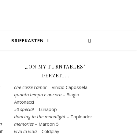
H
BRIEFKASTEN
„ON MY TURNTABLES“
DERZEIT…
n
che cossè l’amor
– Vinicio Capossela
quanto tempo e ancora
– Biagio
Antonacci
50 special
– Lùnapop
dancing in the moonlight
– Toploader
er
memories
– Maroon 5
hr
viva la vida
– Coldplay