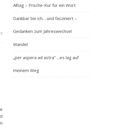
Alltag – Frische-Kur für ein Wort
Dankbar bin ich… und fasziniert –
Gedanken zum Jahreswechsel
re
Wandel
„per aspera ad astra“ …es lag auf
meinem Weg
ke
nd
am