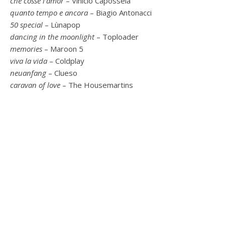
che cossè l’amor
– Vinicio Capossela
quanto tempo e ancora
– Biagio Antonacci
50 special
– Lùnapop
dancing in the moonlight
– Toploader
memories
– Maroon 5
viva la vida
– Coldplay
neuanfang
– Clueso
caravan of love
– The Housemartins