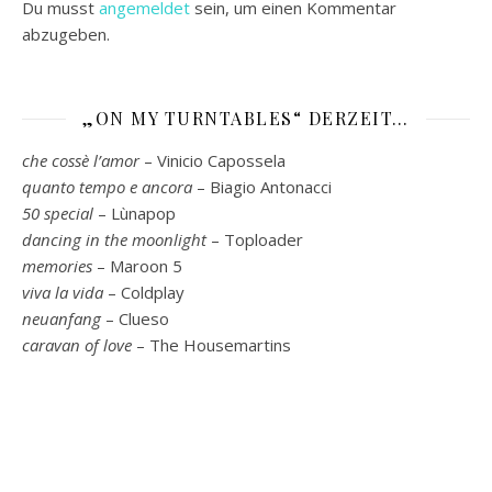
Du musst
angemeldet
sein, um einen Kommentar
abzugeben.
„ON MY TURNTABLES“ DERZEIT…
che cossè l’amor
– Vinicio Capossela
quanto tempo e ancora
– Biagio Antonacci
50 special
– Lùnapop
dancing in the moonlight
– Toploader
memories
– Maroon 5
viva la vida
– Coldplay
neuanfang
– Clueso
caravan of love
– The Housemartins