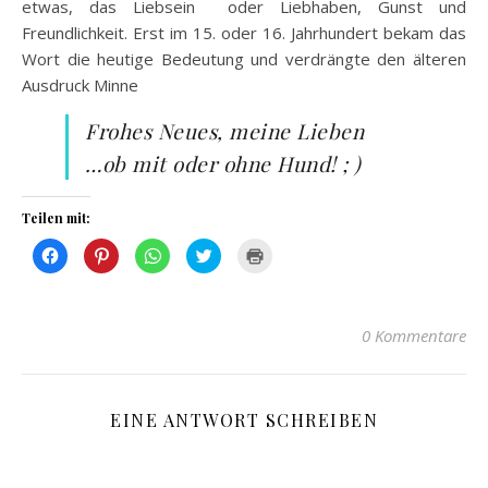
etwas, das Liebsein oder Liebhaben, Gunst und
Freundlichkeit. Erst im 15. oder 16. Jahrhundert bekam das
Wort die heutige Bedeutung und verdrängte den älteren
Ausdruck Minne
Frohes Neues, meine Lieben
…ob mit oder ohne Hund! ; )
Teilen mit:
Klick,
Klick,
Klicken,
Klick,
Klicken
um
um
um
um
zum
auf
auf
auf
über
Ausdrucken
Facebook
Pinterest
WhatsApp
Twitter
(Wird
zu
zu
zu
zu
in
teilen
teilen
teilen
teilen
neuem
(Wird
(Wird
(Wird
(Wird
Fenster
0 Kommentare
in
in
in
in
geöffnet)
neuem
neuem
neuem
neuem
Fenster
Fenster
Fenster
Fenster
geöffnet)
geöffnet)
geöffnet)
geöffnet)
EINE ANTWORT SCHREIBEN