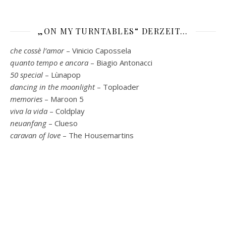
„ON MY TURNTABLES“ DERZEIT…
che cossè l’amor
– Vinicio Capossela
quanto tempo e ancora
– Biagio Antonacci
50 special
– Lùnapop
dancing in the moonlight
– Toploader
memories
– Maroon 5
viva la vida
– Coldplay
neuanfang
– Clueso
caravan of love
– The Housemartins