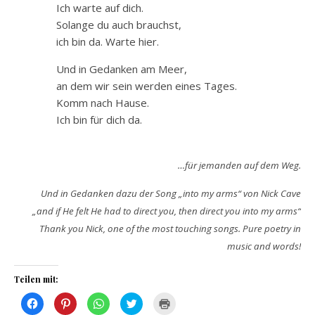
Ich warte auf dich.
Solange du auch brauchst,
ich bin da. Warte hier.
Und in Gedanken am Meer,
an dem wir sein werden eines Tages.
Komm nach Hause.
Ich bin für dich da.
…für jemanden auf dem Weg.
Und in Gedanken dazu der Song „into my arms“ von Nick Cave
„and if He felt He had to direct you, then direct you into my arms“
Thank you Nick, one of the most touching songs. Pure poetry in
music and words!
Teilen mit:
Klick,
Klick,
Klicken,
Klick,
Klicken
um
um
um
um
zum