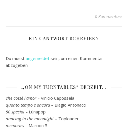
auf
auf
auf
über
Ausdrucken
Facebook
Pinterest
WhatsApp
Twitter
(Wird
zu
zu
zu
zu
in
teilen
teilen
teilen
teilen
neuem
(Wird
(Wird
(Wird
(Wird
Fenster
0 Kommentare
in
in
in
in
geöffnet)
neuem
neuem
neuem
neuem
Fenster
Fenster
Fenster
Fenster
geöffnet)
geöffnet)
geöffnet)
geöffnet)
EINE ANTWORT SCHREIBEN
Du musst
angemeldet
sein, um einen Kommentar
abzugeben.
„ON MY TURNTABLES“ DERZEIT…
che cossè l’amor
– Vinicio Capossela
quanto tempo e ancora
– Biagio Antonacci
50 special
– Lùnapop
dancing in the moonlight
– Toploader
memories
– Maroon 5