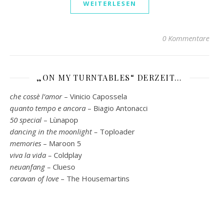
WEITERLESEN
0 Kommentare
„ON MY TURNTABLES“ DERZEIT…
che cossè l’amor
– Vinicio Capossela
quanto tempo e ancora
– Biagio Antonacci
50 special
– Lùnapop
dancing in the moonlight
– Toploader
memories
– Maroon 5
viva la vida
– Coldplay
neuanfang
– Clueso
caravan of love
– The Housemartins